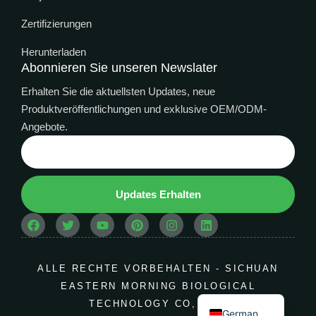
Zertifizierungen
Herunterladen
Abonnieren Sie unseren Newslater
Erhalten Sie die aktuellsten Updates, neue
Produktveröffentlichungen und exklusive OEM/ODM-
Angebote.
Thai
Updates Erhalten
Indonesian
Spanish
Arabic
French
ALLE RECHTE VORBEHALTEN - SICHUAN
EASTERN MORNING BIOLOGICAL
English
TECHNOLOGY CO, LTD.
German